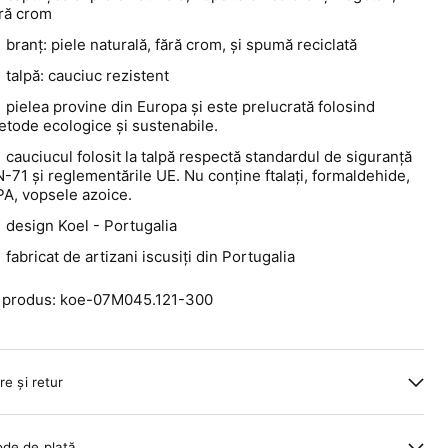
ără crom
branț: piele naturală, fără crom, și spumă reciclată
talpă: cauciuc rezistent
pielea provine din Europa și este prelucrată folosind
tode ecologice și sustenabile.
cauciucul folosit la talpă respectă standardul de siguranță
-71 și reglementările UE. Nu conține ftalați, formaldehide,
PA, vopsele azoice.
design Koel - Portugalia
fabricat de artizani iscusiți din Portugalia
 produs: koe-07M045.121-300
re și retur
de de plată