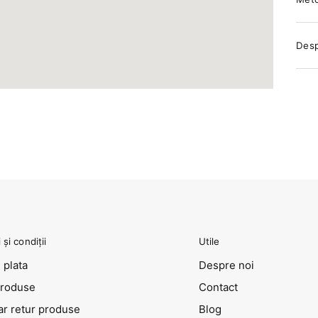
Desp
și condiții
Utile
 plata
Despre noi
produse
Contact
ar retur produse
Blog