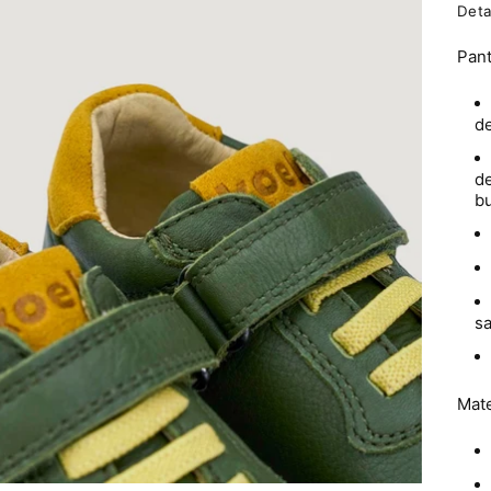
Deta
Pant
d
de
b
sa
Mate