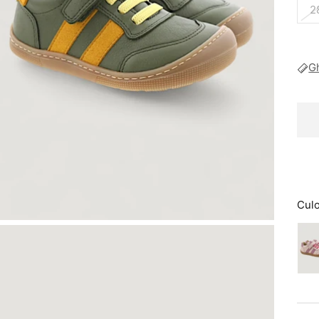
2
G
Cul