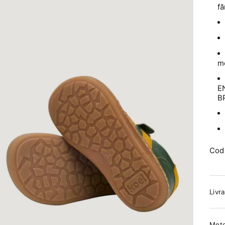
f
me
EN
B
Cod
Livra
Meto