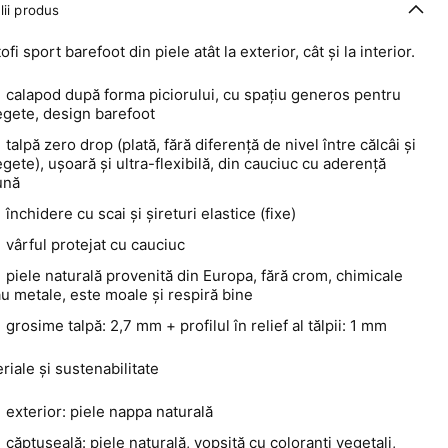
lii produs
ofi sport barefoot din piele atât la exterior, cât și la interior.
calapod după forma piciorului, cu spațiu generos pentru
egete, design barefoot
talpă zero drop (plată, fără diferență de nivel între călcâi și
gete), ușoară și ultra-flexibilă, din cauciuc cu aderență
ună
închidere cu scai și șireturi elastice (fixe)
vârful protejat cu cauciuc
piele naturală provenită din Europa, fără crom, chimicale
u metale, este moale și respiră bine
grosime talpă: 2,7 mm + profilul în relief al tălpii: 1 mm
riale și sustenabilitate
exterior: piele nappa naturală
căptușeală: piele naturală, vopsită cu coloranți vegetali,