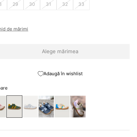
8
29
30
31
32
33
hid de mărimi
Alege mărimea
Adaugă în wishlist
oare