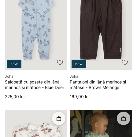
new
new
Producător
Producător
Joha
Joha
Salopetă cu șosete din lână
Pantaloni din lână merinos și
merinos și mătase - Blue Deer
mătase - Brown Melange
Preț
Preț
225,00 lei
169,00 lei
Rapid în coș
Rapid î