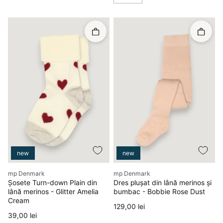
Rapid în coș
Rapid î
new
new
Producător
Producător
mp Denmark
mp Denmark
Șosete Turn-down Plain din
Dres plușat din lână merinos și
lână merinos - Glitter Amelia
bumbac - Bobbie Rose Dust
Cream
Preț
129,00 lei
Preț
39,00 lei