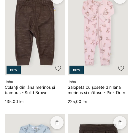
new
new
Producător
Producător
Joha
Joha
Colanți din lână merinos și
Salopetă cu șosete din lână
bambus - Solid Brown
merinos și mătase - Pink Deer
Preț
Preț
135,00 lei
225,00 lei
Rapid în coș
Rapid î