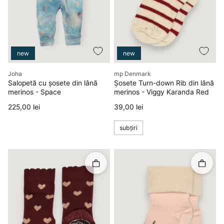
new
new
Producător
Producător
Joha
mp Denmark
Salopetă cu șosete din lână
Șosete Turn-down Rib din lână
merinos - Space
merinos - Viggy Karanda Red
Preț
Preț
225,00 lei
39,00 lei
subțiri
Rapid în coș
Rapid î