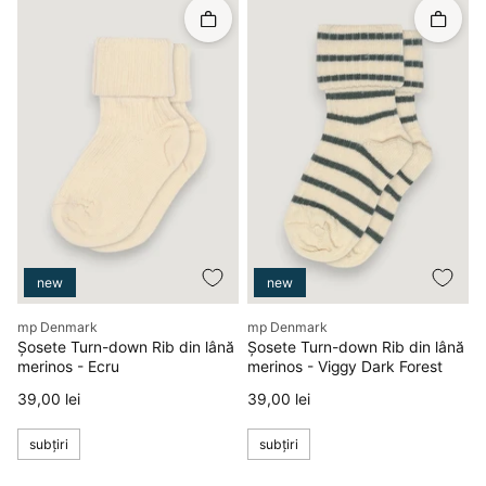
Rapid în coș
Rapid î
new
new
Producător
Producător
mp Denmark
mp Denmark
Șosete Turn-down Rib din lână
Șosete Turn-down Rib din lână
merinos - Ecru
merinos - Viggy Dark Forest
Preț
Preț
39,00 lei
39,00 lei
subțiri
subțiri