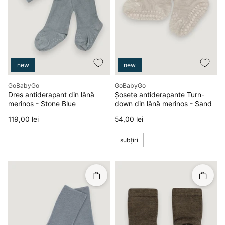
new
new
Producător
Producător
GoBabyGo
GoBabyGo
Dres antiderapant din lână
Șosete antiderapante Turn-
merinos - Stone Blue
down din lână merinos - Sand
Preț
Preț
119,00 lei
54,00 lei
subțiri
Rapid în coș
Rapid î