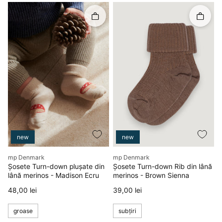
Rapid în coș
Rapid î
new
new
Producător
Producător
mp Denmark
mp Denmark
Șosete Turn-down plușate din
Șosete Turn-down Rib din lână
lână merinos - Madison Ecru
merinos - Brown Sienna
Preț
Preț
48,00 lei
39,00 lei
groase
subțiri