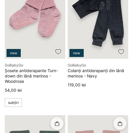
new
new
Producător
Producător
GoBabyGo
GoBabyGo
Șosete antiderapante Turn-
Colanți antiderapanți din lână
down din lână merinos -
merinos - Navy
Woodrose
Preț
119,00 lei
Preț
54,00 lei
subțiri
Rapid în coș
Rapid î