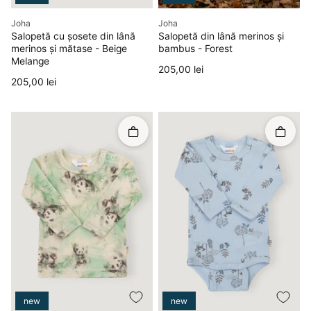
Producător
Producător
Joha
Joha
Salopetă cu șosete din lână
Salopetă din lână merinos și
merinos și mătase - Beige
bambus - Forest
Melange
Preț
205,00 lei
Preț
205,00 lei
Rapid în coș
Rapid î
new
new