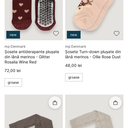
new
new
Producător
Producător
mp Denmark
mp Denmark
Șosete antiderapante plușate
Șosete Turn-down plușate din
din lână merinos - Glitter
lână merinos - Ollie Rose Dust
Rosalia Wine Red
Preț
48,00 lei
Preț
72,00 lei
groase
groase
Rapid în coș
Rapid î