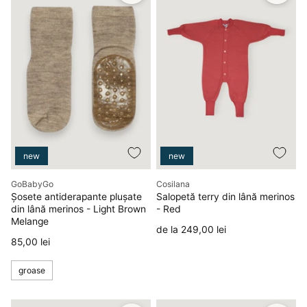
new
new
Producător
Producător
GoBabyGo
Cosilana
Șosete antiderapante plușate
Salopetă terry din lână merinos
din lână merinos - Light Brown
- Red
Melange
Preț
de la 249,00 lei
Preț
85,00 lei
groase