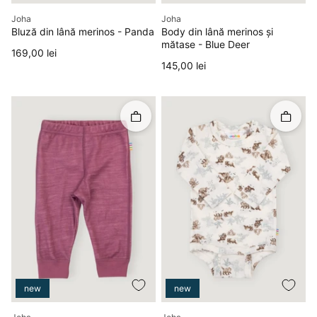
Producător
Producător
Joha
Joha
Bluză din lână merinos - Panda
Body din lână merinos și
mătase - Blue Deer
Preț
169,00 lei
Preț
145,00 lei
Rapid în coș
Rapid î
new
new
Producător
Producător