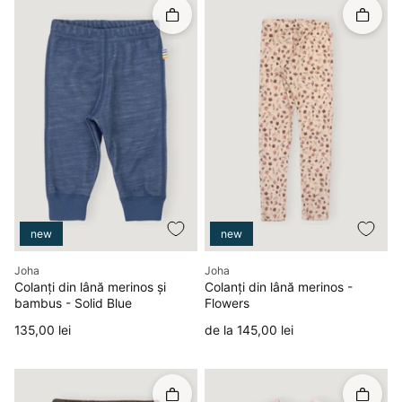
Rapid în coș
Rapid î
new
new
Producător
Producător
Joha
Joha
Colanți din lână merinos și
Colanți din lână merinos -
bambus - Solid Blue
Flowers
Preț
Preț
135,00 lei
de la 145,00 lei
Rapid în coș
Rapid î