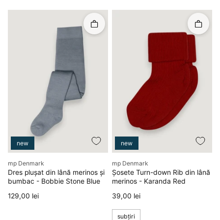
Rapid în coș
Rapid î
new
new
Producător
Producător
mp Denmark
mp Denmark
Dres plușat din lână merinos și
Șosete Turn-down Rib din lână
bumbac - Bobbie Stone Blue
merinos - Karanda Red
Preț
Preț
129,00 lei
39,00 lei
subțiri