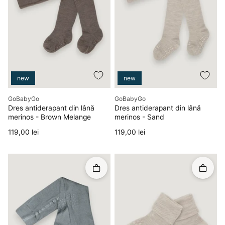
new
new
Producător
Producător
GoBabyGo
GoBabyGo
Dres antiderapant din lână
Dres antiderapant din lână
merinos - Brown Melange
merinos - Sand
Preț
Preț
119,00 lei
119,00 lei
Rapid în coș
Rapid î