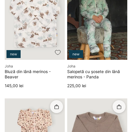
new
new
Producător
Producător
Joha
Joha
Bluză din lână merinos -
Salopetă cu șosete din lână
Beaver
merinos - Panda
Preț
Preț
145,00 lei
225,00 lei
Rapid în coș
Rapid î