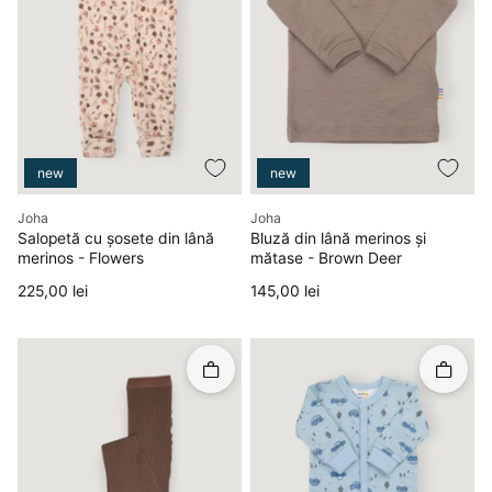
new
new
Producător
Producător
Joha
Joha
Salopetă cu șosete din lână
Bluză din lână merinos și
merinos - Flowers
mătase - Brown Deer
Preț
Preț
225,00 lei
145,00 lei
Rapid în coș
Rapid î