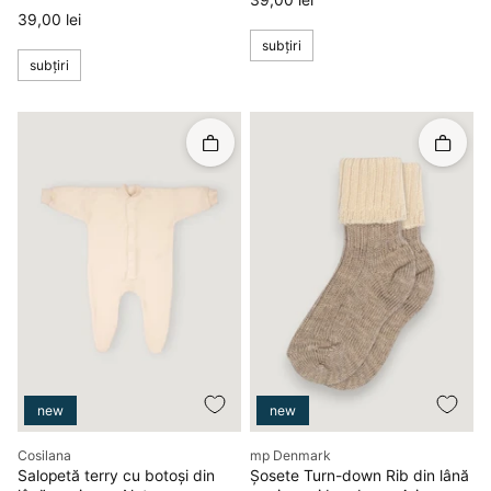
39,00 lei
Preț
39,00 lei
subțiri
subțiri
Rapid în coș
Rapid î
new
new
Producător
Producător
Cosilana
mp Denmark
Salopetă terry cu botoși din
Șosete Turn-down Rib din lână