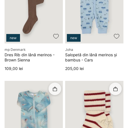
new
new
Producător
Producător
mp Denmark
Joha
Dres Rib din lână merinos -
Salopetă din lână merinos și
Brown Sienna
bambus - Cars
Preț
Preț
109,00 lei
205,00 lei
Rapid în coș
Rapid î