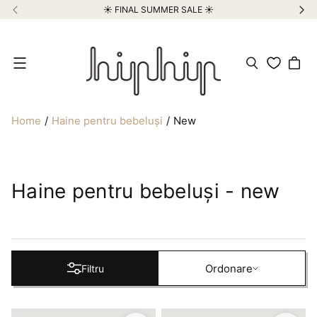
☀️ FINAL SUMMER SALE ☀️
Meniu
Home
Haine pentru bebeluși
New
Haine pentru bebeluși - new
Ordonare
Ordonare
Filtru