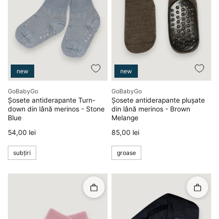
new
new
Producător
Producător
GoBabyGo
GoBabyGo
Șosete antiderapante Turn-
Șosete antiderapante plușate
down din lână merinos - Stone
din lână merinos - Brown
Blue
Melange
Preț
Preț
54,00 lei
85,00 lei
subțiri
groase
Rapid în coș
Rapid î