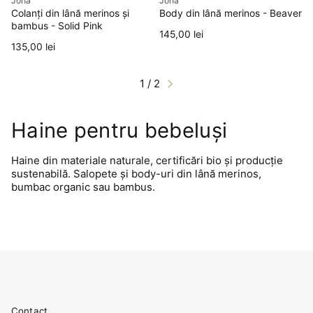
Joha
Joha
Colanți din lână merinos și
Body din lână merinos - Beaver
bambus - Solid Pink
Preț
145,00 lei
Preț
135,00 lei
1 / 2
Haine pentru bebeluși
Haine din materiale naturale, certificări bio și producție
sustenabilă. Salopete și body-uri din lână merinos,
bumbac organic sau bambus.
Contact