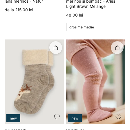
lână merinos - Natur
merinos și bumbac - Aries
Light Brown Melange
Preț
de la 215,00 lei
Preț
48,00 lei
grosime medie
Rapid în coș
Rapid î
new
new
Producător
Producător