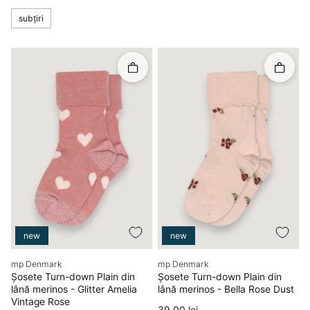
subțiri
Rapid în coș
Rapid î
new
new
Producător
Producător
mp Denmark
mp Denmark
Șosete Turn-down Plain din
Șosete Turn-down Plain din
lână merinos - Glitter Amelia
lână merinos - Bella Rose Dust
Vintage Rose
Preț