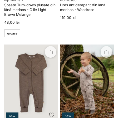
mp Denmark
GoBabyGo
Șosete Turn-down plușate din
Dres antiderapant din lână
lână merinos - Ollie Light
merinos - Woodrose
Brown Melange
Preț
119,00 lei
Preț
48,00 lei
groase
Rapid în coș
Rapid î
new
new