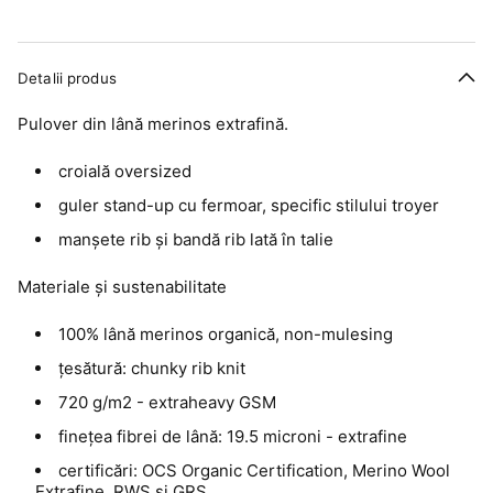
Detalii produs
Pulover din lână merinos extrafină.
croială oversized
guler stand-up cu fermoar, specific stilului troyer
manșete rib și bandă rib lată în talie
Materiale și sustenabilitate
100% lână merinos organică, non-mulesing
țesătură: chunky rib knit
720 g/m2 - extraheavy GSM
finețea fibrei de lână: 19.5 microni - extrafine
certificări: OCS Organic Certification, Merino Wool
Extrafine, RWS și GRS