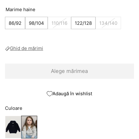
Marime haine
86/92
98/104
110/116
122/128
134/140
Ghid de mărimi
Alege mărimea
Adaugă în wishlist
Culoare