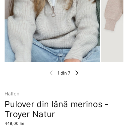
1
din 7
Halfen
Pulover din lână merinos -
Troyer Natur
Preț
449,00 lei