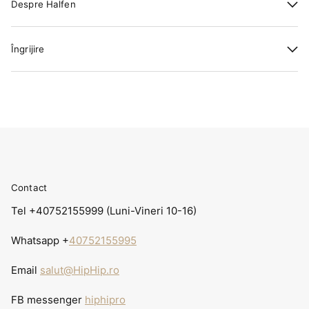
Despre Halfen
Îngrijire
Contact
Tel +40752155999 (Luni-Vineri 10-16)
Whatsapp +
40752155995
Email
salut@HipHip.ro
FB messenger
hiphipro