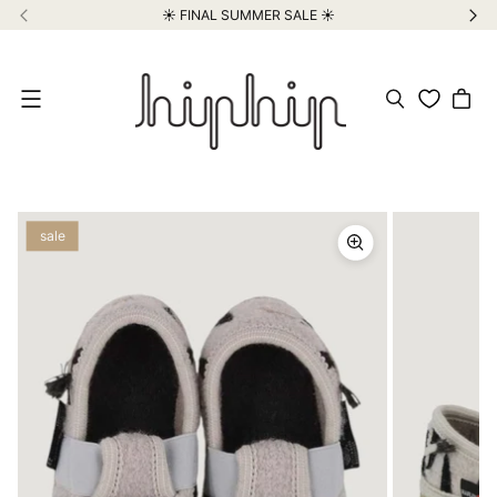
☀️ FINAL SUMMER SALE ☀️
Meniu
sale