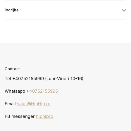
Îngrijire
Contact
Tel +40752155999 (Luni-Vineri 10-16)
Whatsapp +
40752155995
Email
salut@HipHip.ro
FB messenger
hiphipro