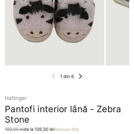
1
din 6
Haflinger
Pantofi interior lână - Zebra
Stone
Preț
Preț redus
199,00 lei
de la 139,30 lei
Reducere 30%