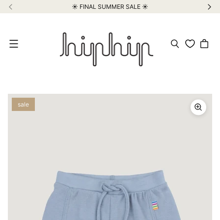
☀️ FINAL SUMMER SALE ☀️
Meniu
sale