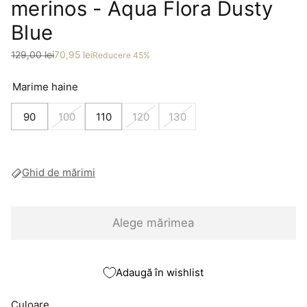
merinos - Aqua Flora Dusty
Blue
Preț
Preț redus
129,00 lei
70,95 lei
Reducere 45%
Marime haine
90
100
110
120
130
Ghid de mărimi
Alege mărimea
Adaugă în wishlist
Culoare