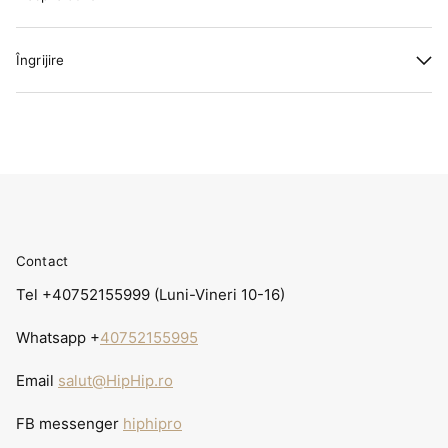
Îngrijire
Contact
Tel +40752155999 (Luni-Vineri 10-16)
Whatsapp +
40752155995
Email
salut@HipHip.ro
FB messenger
hiphipro