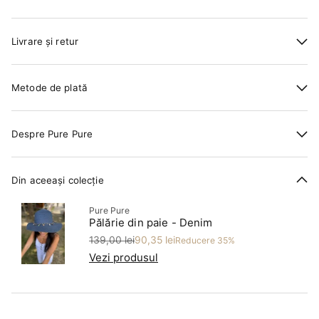
Livrare și retur
Metode de plată
Despre Pure Pure
Din aceeași colecție
Pure Pure
Pălărie din paie - Denim
Preț
Preț redus
139,00 lei
90,35 lei
Reducere 35%
Vezi produsul