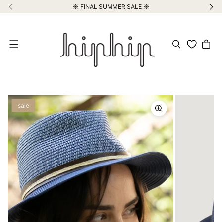
☀️ FINAL SUMMER SALE ☀️
Meniu
sale