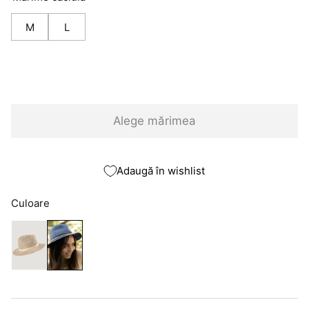
M
L
Alege mărimea
Adaugă în wishlist
Culoare