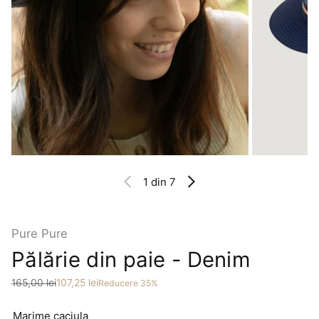
1
din 7
Pure Pure
Pălărie din paie - Denim
Preț
Preț redus
165,00 lei
107,25 lei
Reducere 35%
Marime caciula