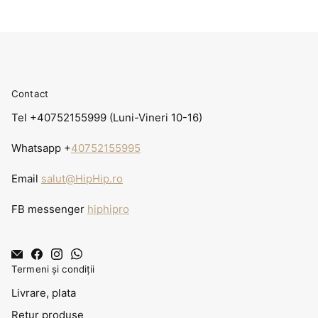
Contact
Tel +40752155999 (Luni-Vineri 10-16)
Whatsapp +
40752155995
Email
salut@HipHip.ro
FB messenger
hiphipro
Termeni și condiții
Livrare, plata
Retur produse