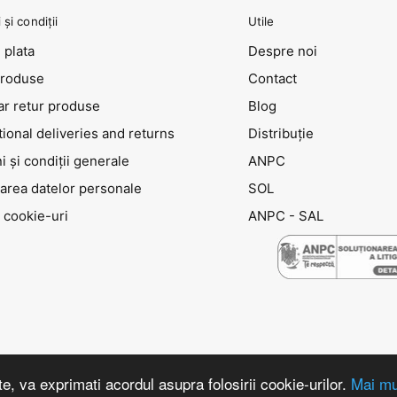
și condiții
Utile
 plata
Despre noi
produse
Contact
ar retur produse
Blog
tional deliveries and returns
Distribuţie
 și condiții generale
ANPC
area datelor personale
SOL
 cookie-uri
ANPC - SAL
e, va exprimati acordul asupra folosirii cookie-urilor.
Mai mul