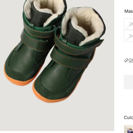
Mas
2
3
G
Cul