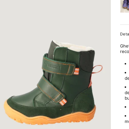
Deta
Ghet
reco
d
de
b
mu