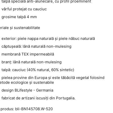
talpă specială anti-alunecare, cu profil proeminent
vârful protejat cu cauciuc
grosime talpă 4 mm
riale și sustenabilitate
exterior: piele nappa naturală și piele năbuc naturală
căptușeală: lână naturală non-mulesing
membrană TEX impermeabilă
branț: lână naturală non-mulesing
talpă: cauciuc (40% natural, 60% sintetic)
pielea provine din Europa și este tăbăcită vegetal folosind
etode ecologice și sustenabile
design BLifestyle - Germania
fabricat de artizani iscusiți din Portugalia.
 produs: bli-BN145708.W-520