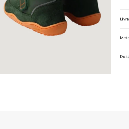
Livra
Meto
Desp