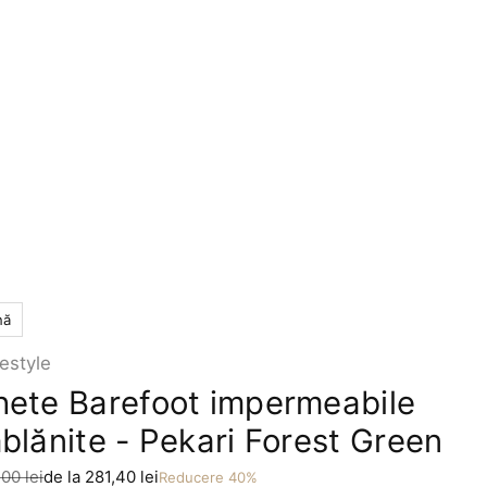
nă
festyle
ete Barefoot impermeabile
blănite - Pekari Forest Green
 redus
00 lei
de la 281,40 lei
Reducere 40%