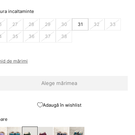
ura incaltaminte
6
27
28
29
30
31
32
33
4
35
36
37
38
hid de mărimi
Alege mărimea
Adaugă în wishlist
oare