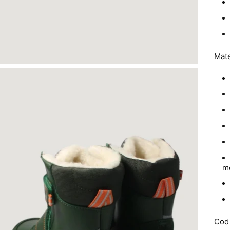
Mate
m
Cod