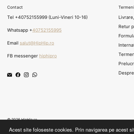
Contact
Termeni 
Tel +40752155999 (Luni-Vineri 10-16)
Livrare,
Retur 
Whatsapp +
40752155995
Formul
Email
salut@HipHip.ro
Interna
Termeni
FB messenger
hiphipro
Prelucr
Despre
© 2026
HipHip.ro
Acest site foloseste cookies. Prin navigarea pe acest sit