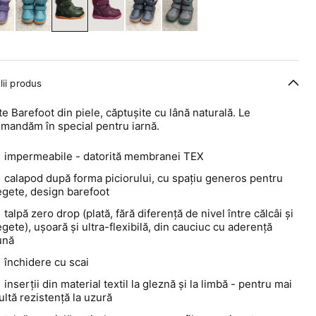
lii produs
e Barefoot din piele, căptușite cu lână naturală. Le
mandăm în special pentru iarnă.
impermeabile - datorită membranei TEX
calapod după forma piciorului, cu spațiu generos pentru
egete, design barefoot
talpă zero drop (plată, fără diferență de nivel între călcâi și
gete), ușoară și ultra-flexibilă, din cauciuc cu aderență
ună
închidere cu scai
inserții din material textil la gleznă și la limbă - pentru mai
ltă rezistență la uzură