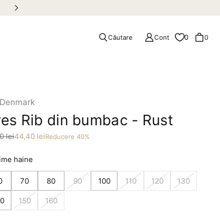
Retur gratuit în România
0
Căutare
Cont
0
Denmark
es Rib din bumbac - Rust
 redus
0 lei
44,40 lei
Reducere 40%
ime haine
0
70
80
90
100
110
120
130
40
150
160