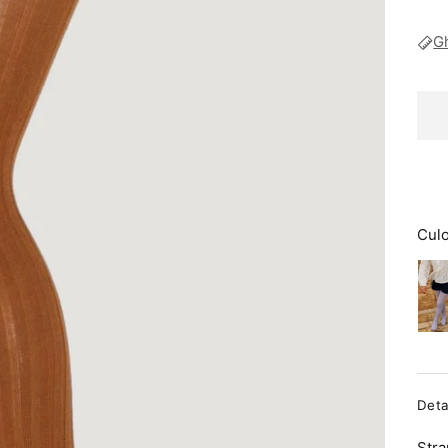
G
Cul
Deta
Ștra