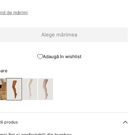
hid de mărimi
Alege mărimea
Adaugă în wishlist
oare
lii produs
mpi fini și confortabili din bumbac.