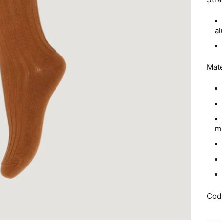
a
Mate
mi
Cod