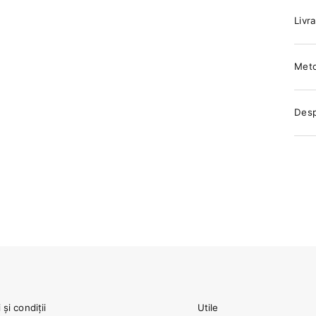
Livra
Meto
Des
și condiții
Utile