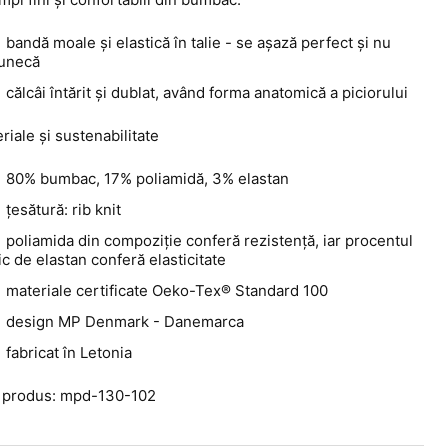
bandă moale și elastică în talie - se așază perfect și nu
lunecă
călcâi întărit și dublat, având forma anatomică a piciorului
riale și sustenabilitate
80% bumbac, 17% poliamidă, 3% elastan
țesătură: rib knit
poliamida din compoziție conferă rezistență, iar procentul
c de elastan conferă elasticitate
materiale certificate Oeko-Tex® Standard 100
design MP Denmark - Danemarca
fabricat în Letonia
 produs: mpd-130-102