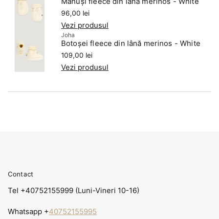
Mănuși fleece din lână merinos - White
Preț
96,00 lei
Vezi produsul
Joha
Botoșei fleece din lână merinos - White
Preț
109,00 lei
Vezi produsul
Contact
Tel +40752155999 (Luni-Vineri 10-16)
Whatsapp +
40752155995