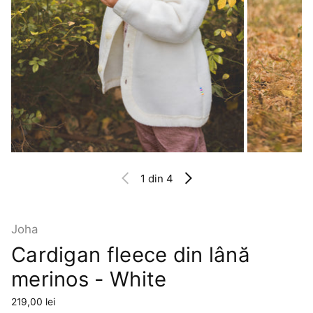
1
din 4
Joha
Cardigan fleece din lână
merinos - White
Preț
219,00 lei