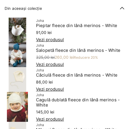
Din aceeași colecție
Joha
Pieptar fleece din lână merinos - White
Preț
91,00 lei
Vezi produsul
Joha
Salopetă fleece din lână merinos - White
Preț
Preț redus
325,00 lei
260,00 lei
Reducere 20%
Vezi produsul
Joha
Căciulă fleece din lână merinos - White
Preț
86,00 lei
Vezi produsul
Joha
Cagulă dublată fleece din lână merinos -
White
Preț
145,00 lei
Vezi produsul
Joha