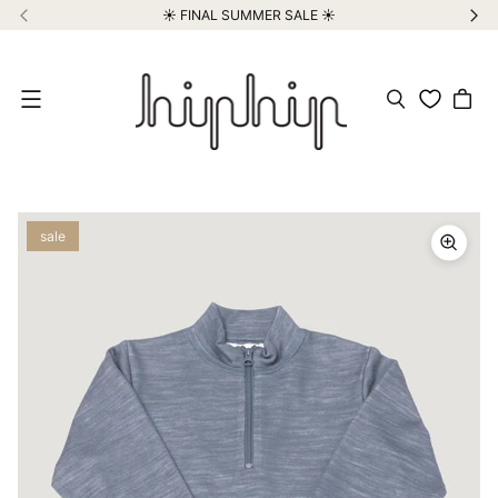
☀️ FINAL SUMMER SALE ☀️
Meniu
sale