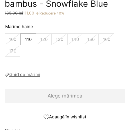
bambus - Snowflake Blue
Preț
Preț redus
185,00 lei
111,00 lei
Reducere 40%
Marime haine
100
110
120
130
140
150
160
170
Ghid de mărimi
Alege mărimea
Adaugă în wishlist