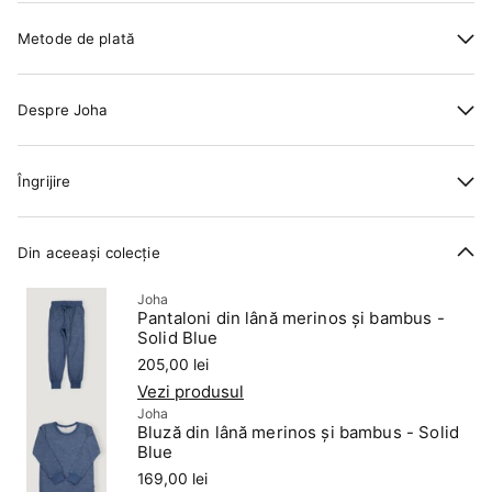
Metode de plată
Despre Joha
Îngrijire
Din aceeași colecție
Joha
Pantaloni din lână merinos și bambus -
Solid Blue
Preț
205,00 lei
Vezi produsul
Joha
Bluză din lână merinos și bambus - Solid
Blue
Preț
169,00 lei