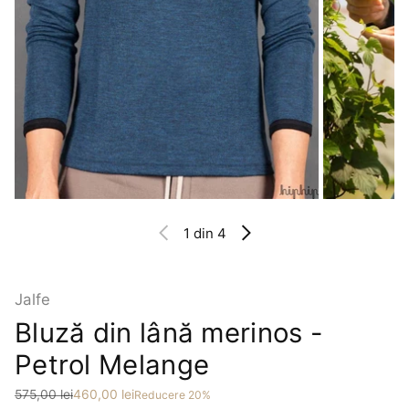
1
din 4
Jalfe
Bluză din lână merinos -
Petrol Melange
Preț
Preț redus
575,00 lei
460,00 lei
Reducere 20%