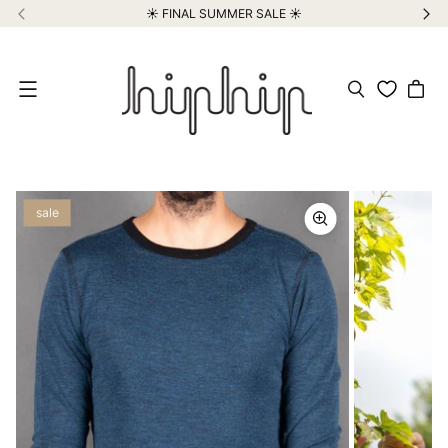
☀️ FINAL SUMMER SALE ☀️
Meniu
sale