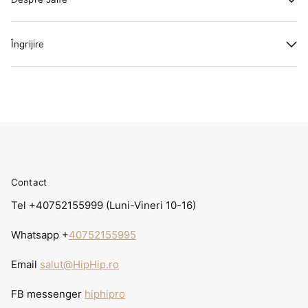
Îngrijire
Contact
Tel +40752155999 (Luni-Vineri 10-16)
Whatsapp +
40752155995
Email
salut@HipHip.ro
FB messenger
hiphipro