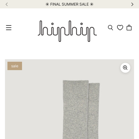
☀️ FINAL SUMMER SALE ☀️
Meniu
sale