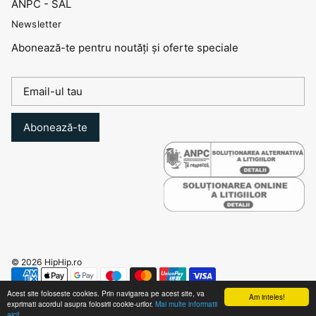
ANPC - SAL
Newsletter
Abonează-te pentru noutăți și oferte speciale
Abonează-te
© 2026
HipHip.ro
Acest site foloseste cookies. Prin navigarea pe acest site, va
Am inteles!
exprimati acordul asupra folosirii cookie-urilor.
Mai multe informatii
aici!