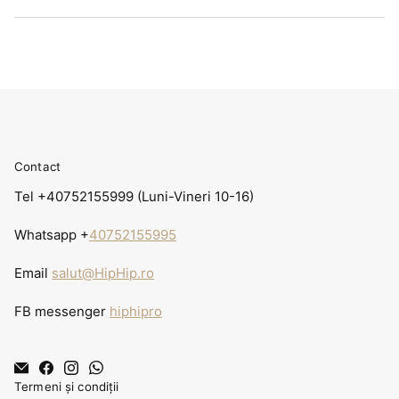
Contact
Tel +40752155999 (Luni-Vineri 10-16)
Whatsapp +
40752155995
Email
salut@HipHip.ro
FB messenger
hiphipro
Termeni și condiții