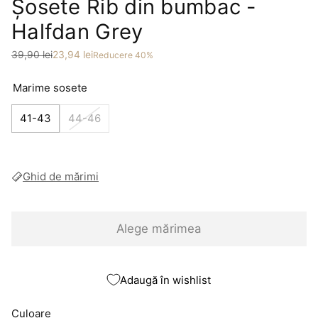
Șosete Rib din bumbac -
Halfdan Grey
Preț
Preț redus
39,90 lei
23,94 lei
Reducere 40%
Marime sosete
41-43
44-46
Ghid de mărimi
Alege mărimea
Adaugă în wishlist
Culoare