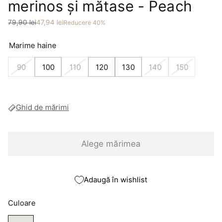
merinos și mătase - Peach
Preț
Preț redus
79,90 lei
47,94 lei
Reducere 40%
Marime haine
90
100
110
120
130
140
150
Ghid de mărimi
Alege mărimea
Adaugă în wishlist
Culoare