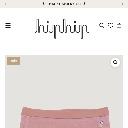
☀️ FINAL SUMMER SALE ☀️
Meniu
sale