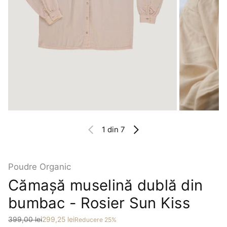
1
din 7
Poudre Organic
Cămașă muselină dublă din
bumbac - Rosier Sun Kiss
Preț
Preț redus
399,00 lei
299,25 lei
Reducere 25%