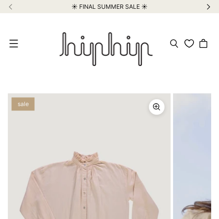
☀️ FINAL SUMMER SALE ☀️
Meniu
sale