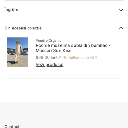
Îngrijire
Din aceeași colecție
Poudre Organic
Rochie muselină dublă din bumbac -
Muscari Sun Kiss
Preț
Preț redus
669,00 lei
401,40 lei
Reducere 40%
Vezi produsul
Contact