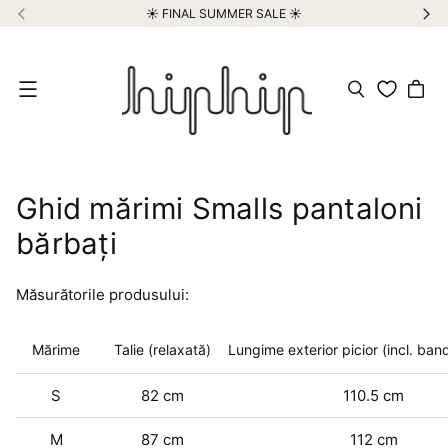
☀️ FINAL SUMMER SALE ☀️
Meniu
Ghid mărimi Smalls pantaloni
bărbați
Măsurătorile produsului:
Mărime
Talie (relaxată)
Lungime exterior picior (incl. band
S
82 cm
110.5 cm
M
87 cm
112 cm