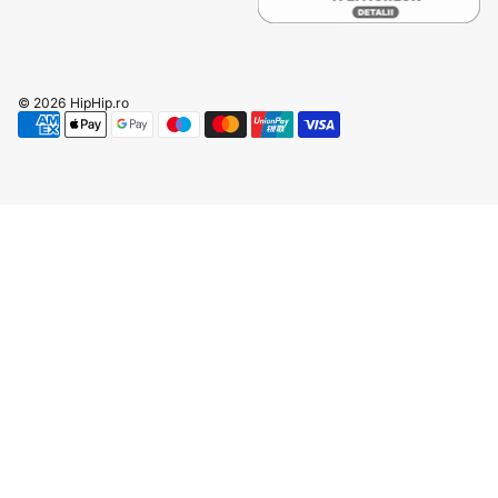
© 2026
HipHip.ro