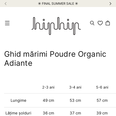
☀️ FINAL SUMMER SALE ☀️
Meniu
Ghid mărimi Poudre Organic
Adiante
2-3 ani
3-4 ani
5-6 ani
Lungime
49 cm
53 cm
57 cm
Lățime șolduri
36
cm
37 cm
39 cm