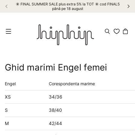
☀️ FINAL SUMMER SALE plus extra 5% la TOT ☀️ cod FINAL5
până pe 18 august
Meniu
Ghid marimi Engel femei
Engel
Corespondenta marime
XS
34/36
S
38/40
M
42/44