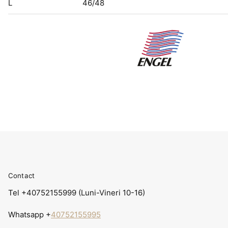
L
46/48
Contact
Tel +40752155999 (Luni-Vineri 10-16)
Whatsapp +
40752155995