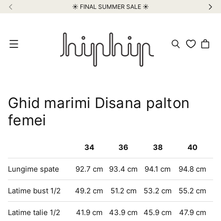
☀️ FINAL SUMMER SALE ☀️
Meniu
Ghid marimi Disana palton
femei
34
36
38
40
Lungime spate
92.7 cm
93.4
cm
94.1
cm
94.8
cm
Latime bust 1/2
49.2
cm
51.2
cm
53.2
cm
55.2
cm
Latime talie 1/2
41.9
cm
43.9
cm
45.9
cm
47.9
cm