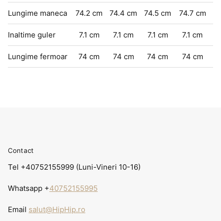
Lungime maneca
74.2
cm
74.4
cm
74.5
cm
74.7
cm
Inaltime guler
7.1
cm
7.1
cm
7.1
cm
7.1
cm
Lungime fermoar
74
cm
74
cm
74
cm
74
cm
Contact
Tel +40752155999 (Luni-Vineri 10-16)
Whatsapp +
40752155995
Email
salut@HipHip.ro