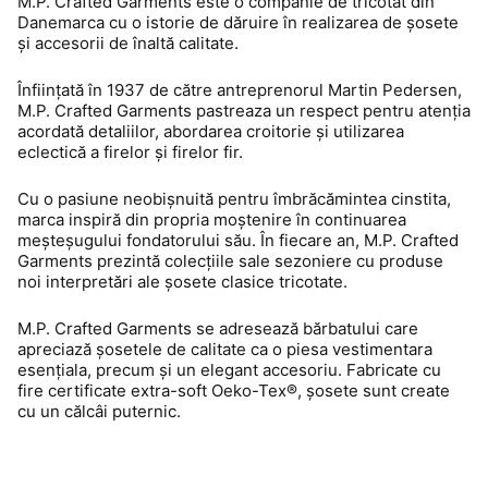
M.P. Crafted Garments este o companie de tricotat din
Danemarca cu o istorie de dăruire în realizarea de șosete
și accesorii de înaltă calitate.
Înființată în 1937 de către antreprenorul Martin Pedersen,
M.P. Crafted Garments
pastreaza un respect pentru atenția
acordată detaliilor, abordarea croitorie și utilizarea
eclectică a firelor și firelor fir.
Cu o pasiune neobișnuită pentru îmbrăcămintea cinstita,
marca inspiră din propria moștenire în continuarea
meșteșugului fondatorului său. În fiecare an, M.P. Crafted
Garments prezintă colecțiile sale sezoniere cu produse
noi interpretări ale șosete clasice tricotate.
M.P. Crafted Garments
se adresează bărbatului care
apreciază șosetele de calitate ca o piesa vestimentara
esențiala, precum și un elegant accesoriu. Fabricate cu
fire certificate extra-soft Oeko-Tex®, șosete sunt create
cu un călcâi puternic.