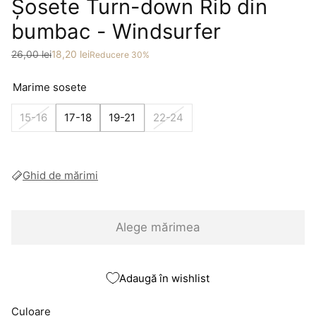
Șosete Turn-down Rib din
bumbac - Windsurfer
Preț
Preț redus
26,00 lei
18,20 lei
Reducere 30%
Marime sosete
15-16
17-18
19-21
22-24
Ghid de mărimi
Alege mărimea
Adaugă în wishlist
Culoare