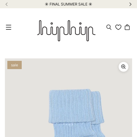
☀️ FINAL SUMMER SALE ☀️
Meniu
sale