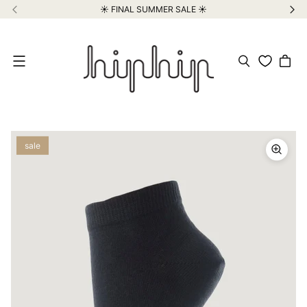
☀️ FINAL SUMMER SALE ☀️
Meniu
sale