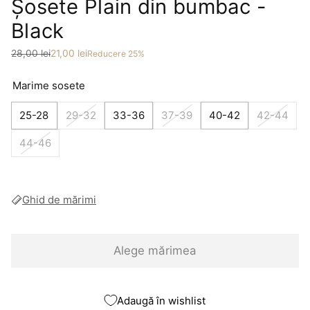
Șosete Plain din bumbac -
Black
Preț
Preț redus
28,00 lei
21,00 lei
Reducere 25%
Marime sosete
25-28
29-32
33-36
37-39
40-42
42-44
44-46
Ghid de mărimi
Alege mărimea
Adaugă în wishlist