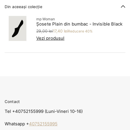
Din aceeași colecție
mp Woman
Șosete Plain din bumbac - Invisible Black
Preț
Preț redus
29,00 lei
17,40 lei
Reducere 40%
Vezi produsul
Contact
Tel +40752155999 (Luni-Vineri 10-16)
Whatsapp +
40752155995