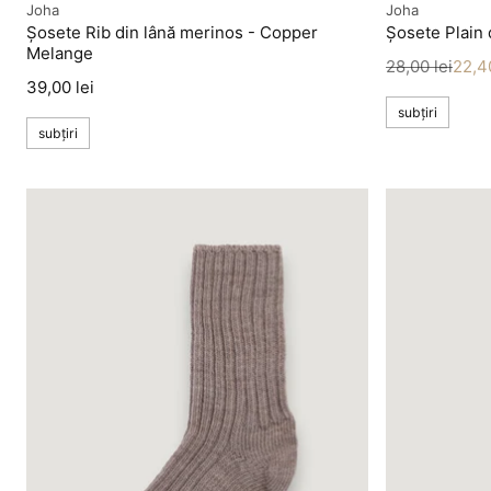
Producător
Producător
Joha
Joha
Șosete Rib din lână merinos - Copper
Șosete Plain 
Melange
Preț
Preț redus
28,00 lei
22,40
Preț
39,00 lei
subțiri
subțiri