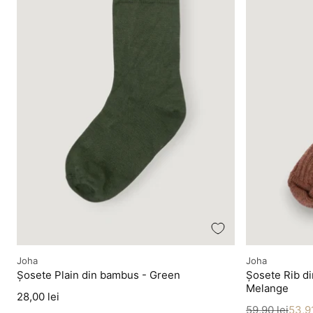
Producător
Producător
Joha
Joha
Șosete Plain din bambus - Green
Șosete Rib d
Melange
Preț
28,00 lei
Preț
Preț redus
59,90 lei
53,91