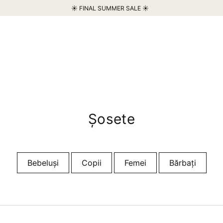
☀️ FINAL SUMMER SALE ☀️
Șosete
Bebeluși
Copii
Femei
Bărbați