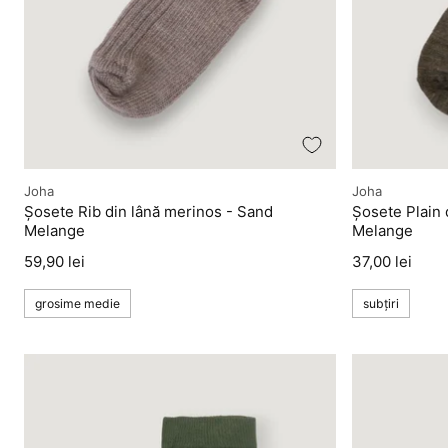
Producător
Producător
Joha
Joha
Șosete Rib din lână merinos - Sand
Șosete Plain 
Melange
Melange
Preț
Preț
59,90 lei
37,00 lei
grosime medie
subțiri