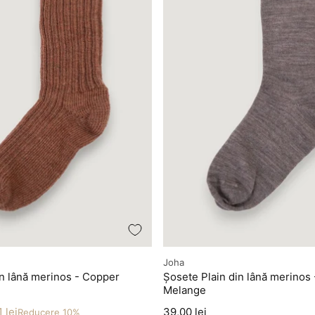
Producător
Joha
in lână merinos - Copper
Șosete Plain din lână merinos
Melange
Preț
 lei
39,00 lei
Reducere 10%