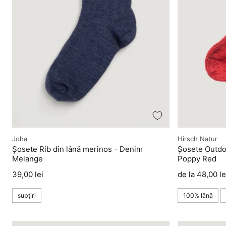
Producător
Producător
Joha
Hirsch Natur
Șosete Rib din lână merinos - Denim
Șosete Outdoo
Melange
Poppy Red
Preț
Preț
39,00 lei
de la 48,00 le
subțiri
100% lână