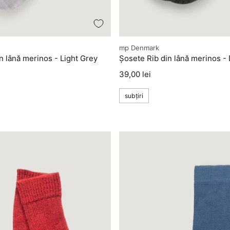
Producător
mp Denmark
n lână merinos - Light Grey
Șosete Rib din lână merinos -
Preț
39,00 lei
subțiri