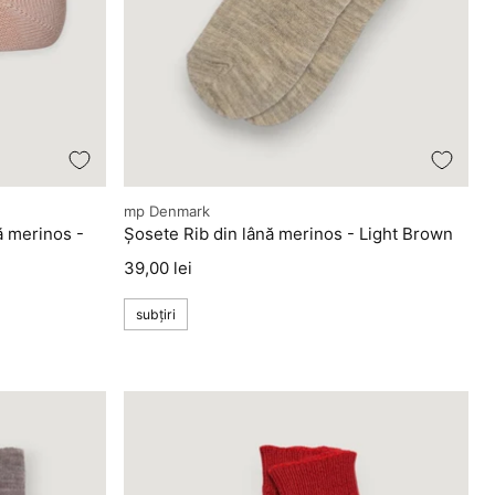
Producător
mp Denmark
ă merinos -
Șosete Rib din lână merinos - Light Brown
Preț
39,00 lei
subțiri