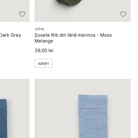
Producător
Joha
 Dark Grey
Șosete Rib din lână merinos - Moss
Melange
Preț
39,00 lei
subțiri