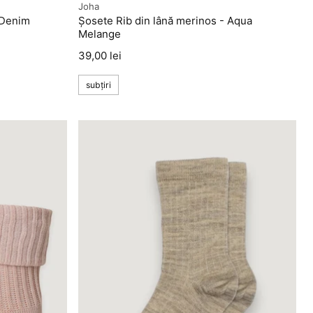
Producător
Joha
 Denim
Șosete Rib din lână merinos - Aqua
Melange
Preț
39,00 lei
subțiri