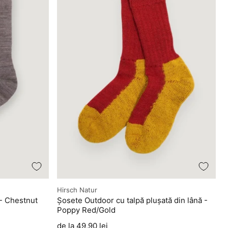
Producător
Hirsch Natur
 - Chestnut
Șosete Outdoor cu talpă plușată din lână -
Poppy Red/Gold
Preț
de la 49,90 lei