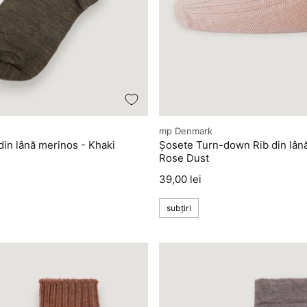
Producător
mp Denmark
din lână merinos - Khaki
Șosete Turn-down Rib din lân
Rose Dust
Preț
39,00 lei
subțiri