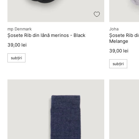
Producător
Producător
mp Denmark
Joha
Șosete Rib din lână merinos - Black
Șosete Rib di
Melange
Preț
39,00 lei
Preț
39,00 lei
subțiri
subțiri