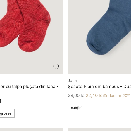
Producător
Joha
r cu talpă plușată din lână -
Șosete Plain din bambus - Dus
Preț
Preț redus
28,00 lei
22,40 lei
Reducere 20%
i
subțiri
groase