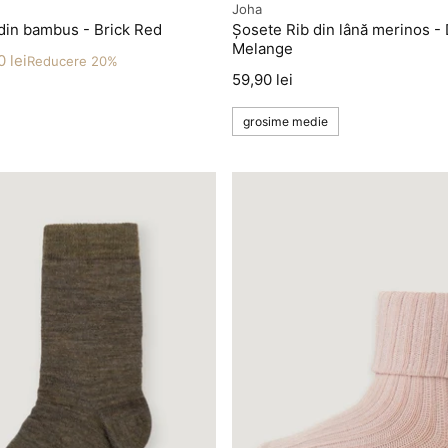
Producător
Joha
din bambus - Brick Red
Șosete Rib din lână merinos -
Melange
 lei
Reducere 20%
Preț
59,90 lei
grosime medie