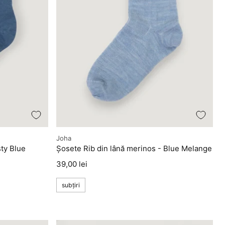
Producător
Joha
ty Blue
Șosete Rib din lână merinos - Blue Melange
Preț
39,00 lei
subțiri