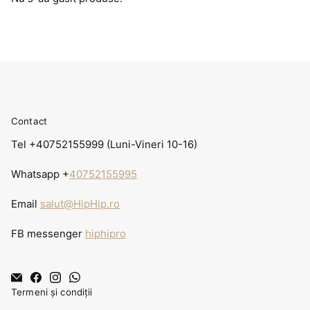
Contact
Tel +40752155999 (Luni-Vineri 10-16)
Whatsapp +
40752155995
Email
salut@HipHip.ro
FB messenger
hiphipro
Termeni și condiții