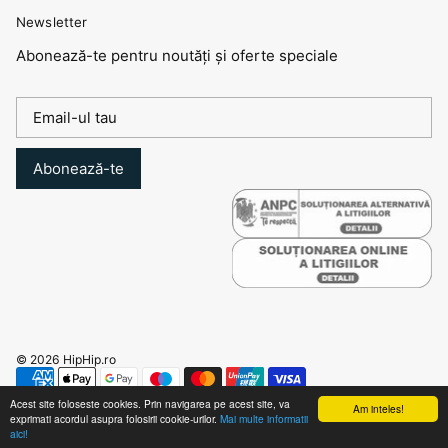
Newsletter
Abonează-te pentru noutăți și oferte speciale
Abonează-te
© 2026
HipHip.ro
Acest site foloseste cookies. Prin navigarea pe acest site, va
Am inteles!
exprimati acordul asupra folosirii cookie-urilor.
Mai multe informatii
aici!