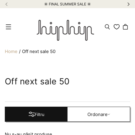
☀️ FINAL SUMMER SALE ☀️
Meniu
Home
Off next sale 50
Off next sale 50
Ordonare
Ordonare
Filtru
Nu s-au găsit produse.