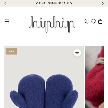
☀️ FINAL SUMMER SALE ☀️
Meniu
sale