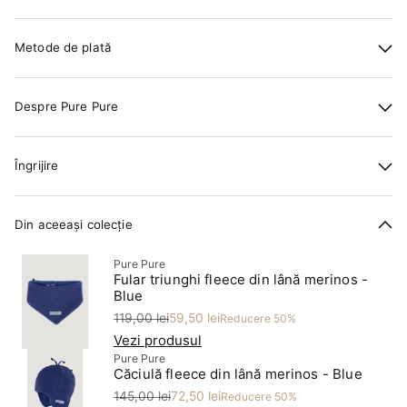
Metode de plată
Despre Pure Pure
Îngrijire
Din aceeași colecție
Pure Pure
Fular triunghi fleece din lână merinos -
Blue
Preț
Preț redus
119,00 lei
59,50 lei
Reducere 50%
Vezi produsul
Pure Pure
Căciulă fleece din lână merinos - Blue
Preț
Preț redus
145,00 lei
72,50 lei
Reducere 50%