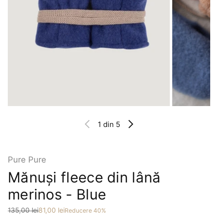
1
din 5
Pure Pure
Mănuși fleece din lână
merinos - Blue
Preț
Preț redus
135,00 lei
81,00 lei
Reducere 40%