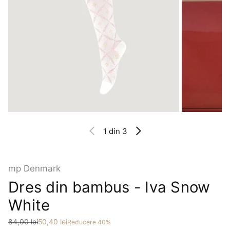
1
din 3
mp Denmark
Dres din bambus - Iva Snow
White
Preț
Preț redus
84,00 lei
50,40 lei
Reducere 40%