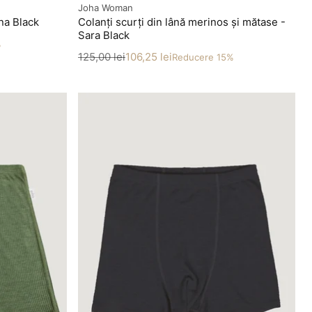
Producător
Joha Woman
na Black
Colanți scurți din lână merinos și mătase -
Sara Black
%
Preț
Preț redus
125,00 lei
106,25 lei
Reducere 15%