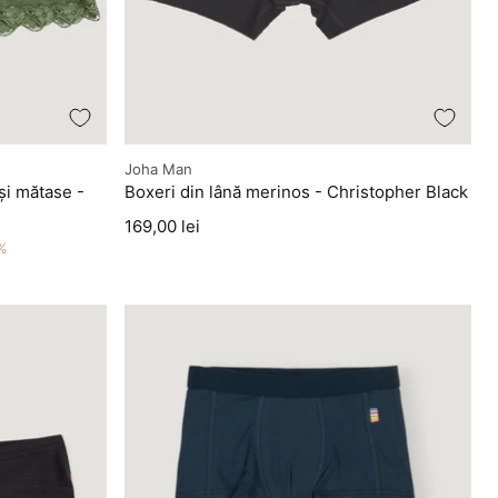
Producător
Joha Man
și mătase -
Boxeri din lână merinos - Christopher Black
Preț
169,00 lei
%