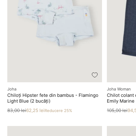
Producător
Producător
Joha
Joha Woman
Chiloți Hipster fete din bambus - Flamingo
Chilot colant
Light Blue (2 bucăți)
Emily Marine
Preț
Preț redus
Preț
Preț redus
83,00 lei
62,25 lei
105,00 lei
94,5
Reducere 25%