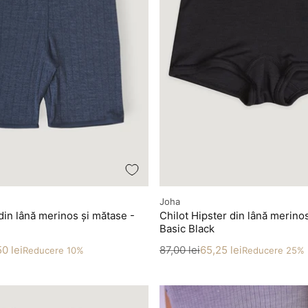
Producător
Joha
 din lână merinos și mătase -
Chilot Hipster din lână merino
Basic Black
Preț
Preț redus
0 lei
87,00 lei
65,25 lei
Reducere 10%
Reducere 25%