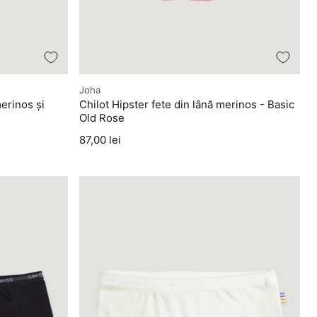
Producător
Joha
merinos și
Chilot Hipster fete din lână merinos - Basic
Old Rose
Preț
87,00 lei