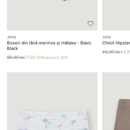
Producător
Producător
Joha
Joha
Boxeri din lână merinos și mătase - Basic
Chilot Hipste
Black
Preț
Preț redus
49,90 lei
44,91
Preț
Preț redus
89,90 lei
71,92 lei
Reducere 20%