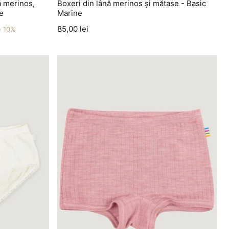
ă merinos,
Boxeri din lână merinos și mătase - Basic
e
Marine
Preț
85,00 lei
e 10%