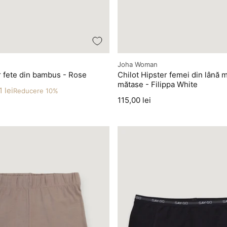
Producător
Joha Woman
r fete din bambus - Rose
Chilot Hipster femei din lână 
mătase - Filippa White
 lei
Reducere 10%
Preț
115,00 lei