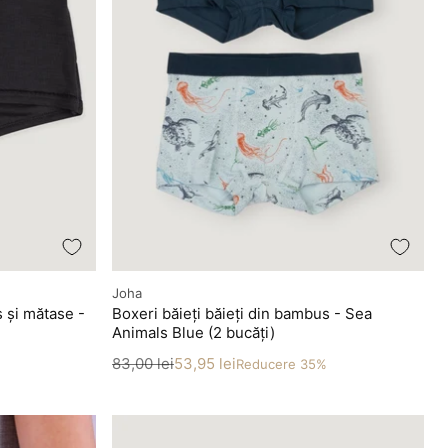
Producător
Joha
s și mătase -
Boxeri băieți băieți din bambus - Sea
Animals Blue (2 bucăți)
Preț
Preț redus
83,00 lei
53,95 lei
Reducere 35%