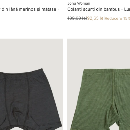
Producător
Joha Woman
r din lână merinos și mătase -
Colanți scurți din bambus - Lu
Preț
Preț redus
109,00 lei
92,65 lei
Reducere 15