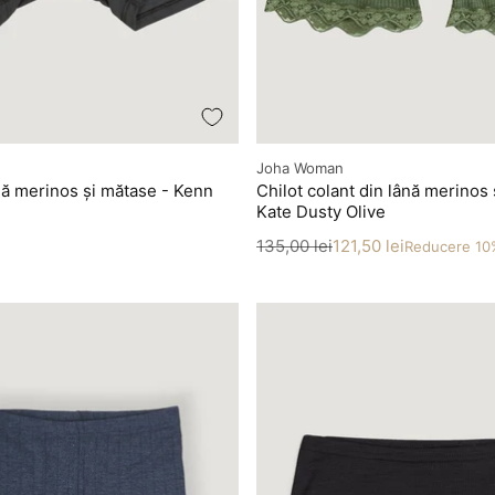
Producător
Joha Woman
nă merinos și mătase - Kenn
Chilot colant din lână merinos 
Kate Dusty Olive
Preț
Preț redus
135,00 lei
121,50 lei
Reducere 10