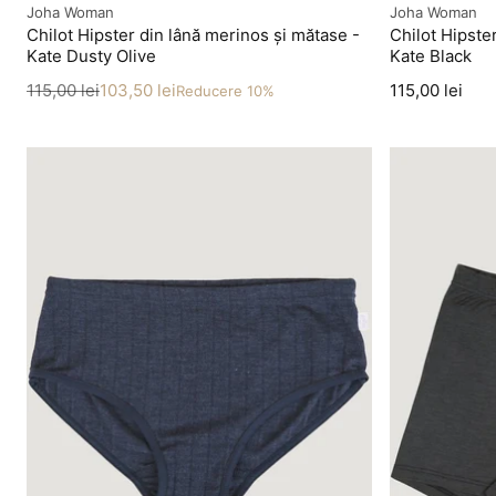
Producător
Producător
Joha Woman
Joha Woman
Chilot Hipster din lână merinos și mătase -
Chilot Hipste
Kate Dusty Olive
Kate Black
Preț
Preț redus
Preț
115,00 lei
103,50 lei
115,00 lei
Reducere 10%