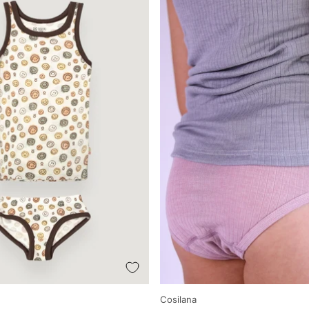
Producător
Cosilana