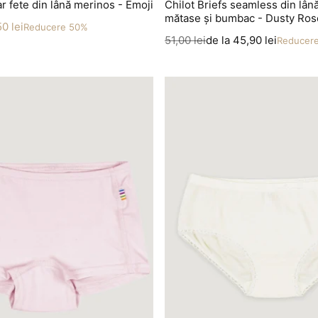
 fete din lână merinos - Emoji
Chilot Briefs seamless din lân
mătase și bumbac - Dusty Ros
0 lei
Reducere 50%
Preț
Preț redus
51,00 lei
de la 45,90 lei
Reducer