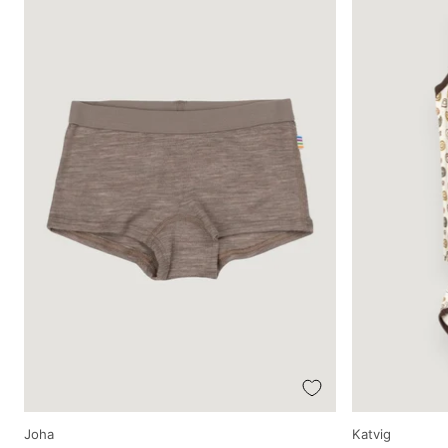
Producător
Producător
Joha
Katvig