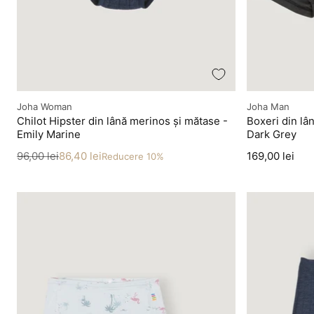
Producător
Producător
Joha Woman
Joha Man
Chilot Hipster din lână merinos și mătase -
Boxeri din lâ
Emily Marine
Dark Grey
Preț
Preț redus
Preț
96,00 lei
86,40 lei
169,00 lei
Reducere 10%