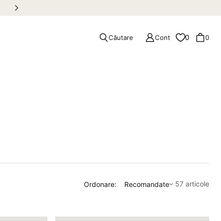
Retur gratuit în România
0
Căutare
Cont
0
Ordonare
57 articole
Ordonare:
Recomandate