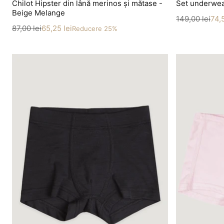
Chilot Hipster din lână merinos și mătase -
Set underwear
Beige Melange
Preț
Preț redus
149,00 lei
74,5
Preț
Preț redus
87,00 lei
65,25 lei
Reducere 25%