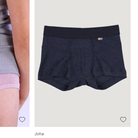
Producător
Joha