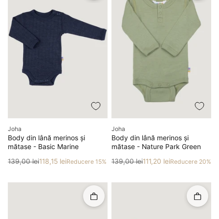
Producător
Producător
Joha
Joha
Body din lână merinos și
Body din lână merinos și
mătase - Basic Marine
mătase - Nature Park Green
Preț
Preț redus
Preț
Preț redus
139,00 lei
118,15 lei
139,00 lei
111,20 lei
Reducere 15%
Reducere 20%
Rapid în coș
Rapid î