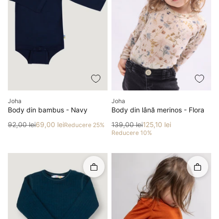
Producător
Producător
Joha
Joha
Body din bambus - Navy
Body din lână merinos - Flora
Preț
Preț redus
Preț
Preț redus
92,00 lei
69,00 lei
139,00 lei
125,10 lei
Reducere 25%
Reducere 10%
Rapid în coș
Rapid î