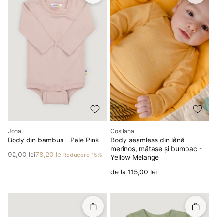
Producător
Producător
Joha
Cosilana
Body din bambus - Pale Pink
Body seamless din lână
merinos, mătase și bumbac -
Preț
Preț redus
92,00 lei
78,20 lei
Reducere 15%
Yellow Melange
Preț
de la 115,00 lei
Rapid în coș
Rapid î