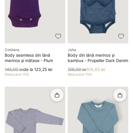
Producător
Producător
Cosilana
Joha
Body seamless din lână
Body din lână merinos și
merinos și mătase - Plum
bambus - Propeller Dark Denim
Preț
Preț redus
Preț
Preț redus
145,00 lei
de la 123,25 lei
129,00 lei
109,65 lei
Reducere 15%
Reducere 15%
Rapid în coș
Rapid î