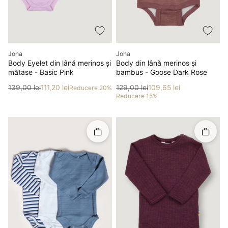
Producător
Producător
Joha
Joha
Body Eyelet din lână merinos și
Body din lână merinos și
mătase - Basic Pink
bambus - Goose Dark Rose
Preț
Preț redus
Preț
Preț redus
139,00 lei
111,20 lei
129,00 lei
109,65 lei
Reducere 20%
Reducere 15%
Rapid în coș
Rapid î