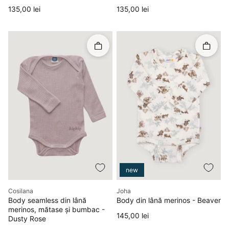
Preț
Preț
135,00 lei
135,00 lei
Rapid în coș
Rapid î
new
Producător
Producător
Cosilana
Joha
Body seamless din lână
Body din lână merinos - Beaver
merinos, mătase și bumbac -
Preț
145,00 lei
Dusty Rose