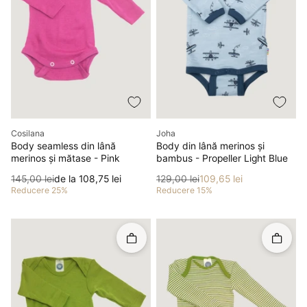
Producător
Producător
Cosilana
Joha
Body seamless din lână
Body din lână merinos și
merinos și mătase - Pink
bambus - Propeller Light Blue
Preț
Preț redus
Preț
Preț redus
145,00 lei
de la 108,75 lei
129,00 lei
109,65 lei
Reducere 25%
Reducere 15%
Rapid în coș
Rapid î