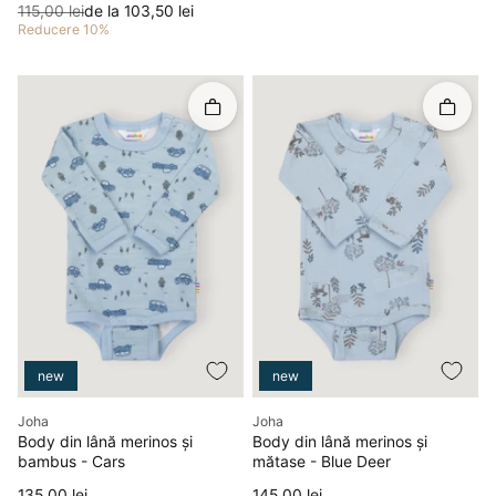
Preț
Preț redus
115,00 lei
de la 103,50 lei
Reducere 10%
Rapid în coș
Rapid î
new
new
Producător
Producător
Joha
Joha
Body din lână merinos și
Body din lână merinos și
bambus - Cars
mătase - Blue Deer
Preț
Preț
135,00 lei
145,00 lei