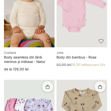
Producător
Producător
Cosilana
Joha
Body seamless din lână
Body din bambus - Rose
merinos și mătase - Natur
Preț
Preț redus
92,00 lei
69,00 lei
Reducere 25%
Preț
de la 129,00 lei
Rapid în coș
Rapid î