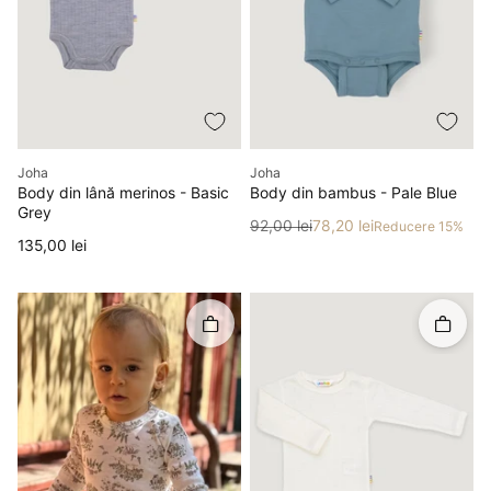
Producător
Producător
Joha
Joha
Body din lână merinos - Basic
Body din bambus - Pale Blue
Grey
Preț
Preț redus
92,00 lei
78,20 lei
Reducere 15%
Preț
135,00 lei
Rapid în coș
Rapid î