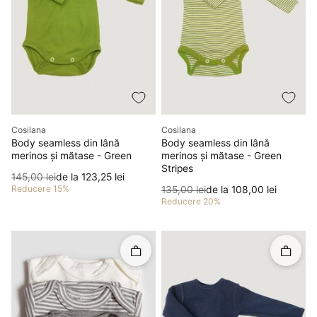
Producător
Producător
Cosilana
Cosilana
Body seamless din lână
Body seamless din lână
merinos și mătase - Green
merinos și mătase - Green
Stripes
Preț
Preț redus
145,00 lei
de la 123,25 lei
Reducere 15%
Preț
Preț redus
135,00 lei
de la 108,00 lei
Reducere 20%
Rapid în coș
Rapid î