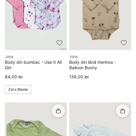
Producător
Producător
Joha
Joha
Body din bumbac - Use It All
Body din lână merinos -
Girl
Balloon Bunny
Preț
Preț
84,00 lei
139,00 lei
Zero Waste
Rapid în coș
Rapid î