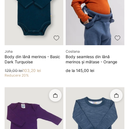
Producător
Producător
Joha
Cosilana
Body din lână merinos - Basic
Body seamless din lână
Dark Turquoise
merinos și mătase - Orange
Preț
Preț redus
Preț
129,00 lei
103,20 lei
de la 145,00 lei
Reducere 20%
Rapid în coș
Rapid î