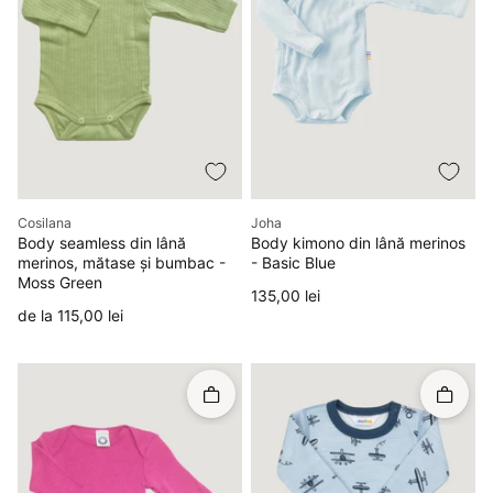
Producător
Producător
Cosilana
Joha
Body seamless din lână
Body kimono din lână merinos
merinos, mătase și bumbac -
- Basic Blue
Moss Green
Preț
135,00 lei
Preț
de la 115,00 lei
Rapid în coș
Rapid î