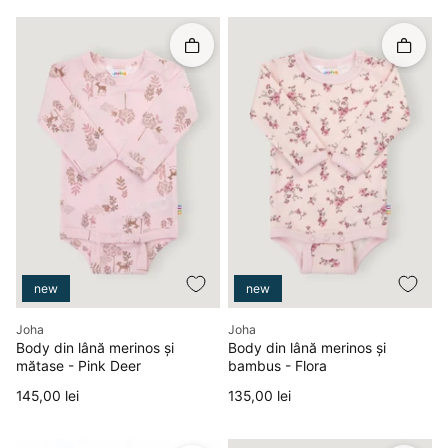
Rapid în coș
Rapid î
new
new
Producător
Producător
Joha
Joha
Body din lână merinos și
Body din lână merinos și
mătase - Pink Deer
bambus - Flora
Preț
Preț
145,00 lei
135,00 lei