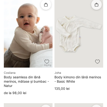
Rapid în coș
Rapid î
Producător
Producător
Cosilana
Joha
Body seamless din lână
Body kimono din lână merinos
merinos, mătase și bumbac -
- Basic White
Natur
Preț
135,00 lei
Preț
de la 98,00 lei