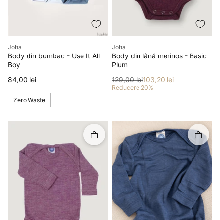
Producător
Producător
Joha
Joha
Body din bumbac - Use It All
Body din lână merinos - Basic
Boy
Plum
Preț
Preț
Preț redus
84,00 lei
129,00 lei
103,20 lei
Reducere 20%
Zero Waste
Rapid în coș
Rapid î