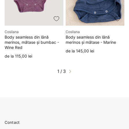
Producător
Producător
Cosilana
Cosilana
Body seamless din lână
Body seamless din lână
merinos, mătase și bumbac -
merinos și mătase - Marine
Wine Red
Preț
de la 145,00 lei
Preț
de la 115,00 lei
1 / 3
Contact