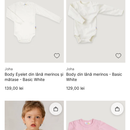
Producător
Producător
Joha
Joha
Body Eyelet din lână merinos și
Body din lână merinos - Basic
mătase - Basic White
White
Preț
Preț
139,00 lei
129,00 lei
Rapid în coș
Rapid î