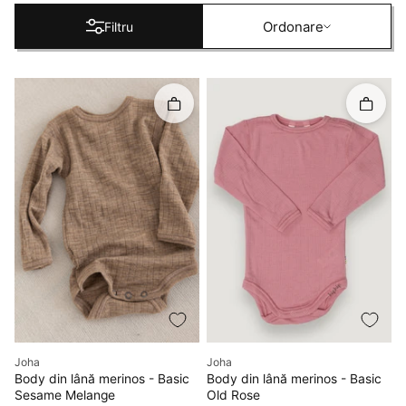
Ordonare
Ordonare
Filtru
Rapid în coș
Rapid î
Producător
Producător
Joha
Joha
Body din lână merinos - Basic
Body din lână merinos - Basic
Sesame Melange
Old Rose