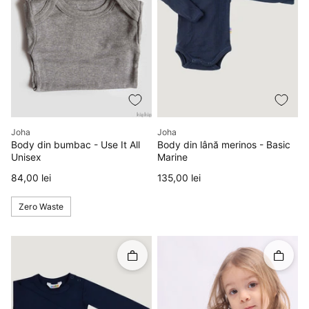
Producător
Producător
Joha
Joha
Body din bumbac - Use It All
Body din lână merinos - Basic
Unisex
Marine
Preț
Preț
84,00 lei
135,00 lei
Zero Waste
Rapid în coș
Rapid î