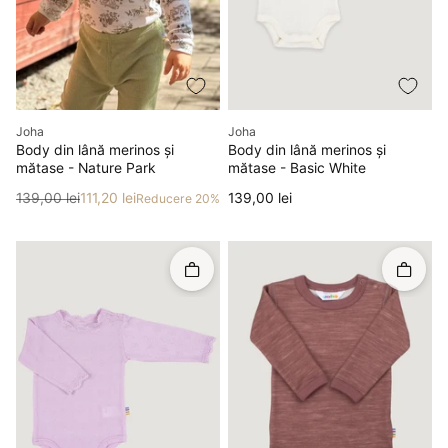
Producător
Producător
Joha
Joha
Body din lână merinos și
Body din lână merinos și
mătase - Nature Park
mătase - Basic White
Preț
Preț redus
Preț
139,00 lei
111,20 lei
139,00 lei
Reducere 20%
Rapid în coș
Rapid î