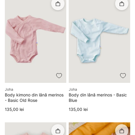
Rapid în coș
Rapid î
Producător
Producător
Joha
Joha
Body kimono din lână merinos
Body din lână merinos - Basic
- Basic Old Rose
Blue
Preț
Preț
135,00 lei
135,00 lei
Rapid în coș
Rapid î