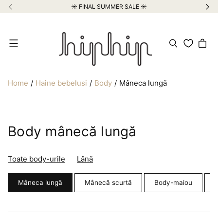
☀️ FINAL SUMMER SALE ☀️
Meniu
Home
Haine bebelusi
Body
Mâneca lungă
Body mânecă lungă
Toate body-urile
Lână
Mâneca lungă
Mânecă scurtă
Body-maiou