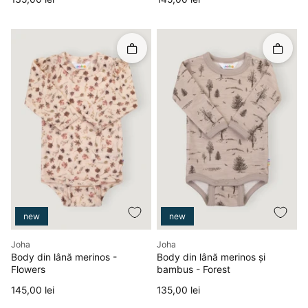
Rapid în coș
Rapid î
new
new
Producător
Producător
Joha
Joha
Body din lână merinos -
Body din lână merinos și
Flowers
bambus - Forest
Preț
Preț
145,00 lei
135,00 lei