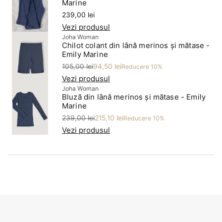
Marine
Preț
239,00 lei
Vezi produsul
Joha Woman
Chilot colant din lână merinos și mătase -
Emily Marine
Preț
Preț redus
105,00 lei
94,50 lei
Reducere 10%
Vezi produsul
Joha Woman
Bluză din lână merinos și mătase - Emily
Marine
Preț
Preț redus
239,00 lei
215,10 lei
Reducere 10%
Vezi produsul