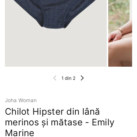
1
din 2
Joha Woman
Chilot Hipster din lână
merinos și mătase - Emily
Marine