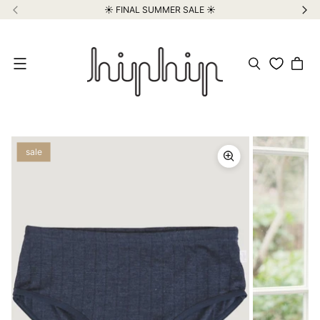
☀️ FINAL SUMMER SALE ☀️
Meniu
sale