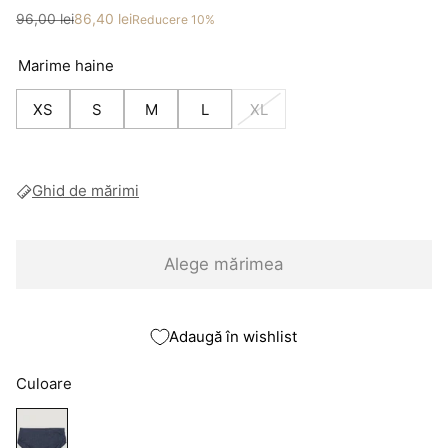
Preț
Preț redus
96,00 lei
86,40 lei
Reducere 10%
Marime haine
XS
S
M
L
XL
Ghid de mărimi
Alege mărimea
Adaugă în wishlist
Culoare