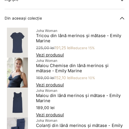
Din aceeași colecție
Joha Woman
Tricou din lână merinos și mătase - Emily
Marine
Preț
Preț redus
225,00 lei
191,25 lei
Reducere 15%
Vezi produsul
Joha Woman
Maiou Chemise din lână merinos și
mătase - Emily Marine
Preț
Preț redus
169,00 lei
152,10 lei
Reducere 10%
Vezi produsul
Joha Woman
Maiou din lână merinos și mătase - Emily
Marine
Preț
189,00 lei
Vezi produsul
Joha Woman
Colanți din lână merinos și mătase - Emily